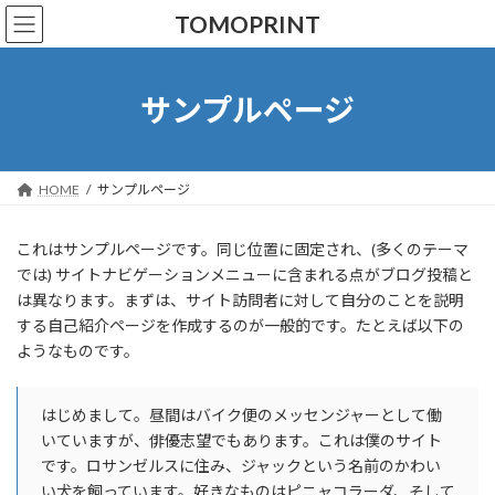
コ
ナ
TOMOPRINT
ン
ビ
テ
ゲ
ン
ー
ツ
シ
サンプルページ
へ
ョ
ス
ン
キ
に
ッ
移
HOME
サンプルページ
プ
動
これはサンプルページです。同じ位置に固定され、(多くのテーマ
では) サイトナビゲーションメニューに含まれる点がブログ投稿と
は異なります。まずは、サイト訪問者に対して自分のことを説明
する自己紹介ページを作成するのが一般的です。たとえば以下の
ようなものです。
はじめまして。昼間はバイク便のメッセンジャーとして働
いていますが、俳優志望でもあります。これは僕のサイト
です。ロサンゼルスに住み、ジャックという名前のかわい
い犬を飼っています。好きなものはピニャコラーダ、そして